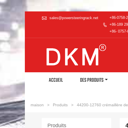

+86-0758-
sales@powersteeringrack.net
+86-189 29

+86- 0757-
ACCUEIL
DES PRODUITS
maison
>
Produits
>
44200-12760 crémaillère de 
Produits