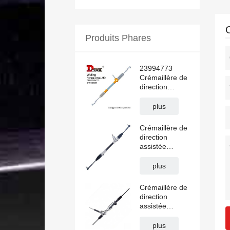
Produits Phares
23994773
Crémaillère de
direction
assistée
hydraulique
plus
WULING
RongGuang
Crémaillère de
N300 LHD
direction
assistée
manuelle
CHANGAN
plus
ALSVIN LHD
J471-
Crémaillère de
3401010HL
direction
assistée
CK4Z3504B
Transit V362
plus