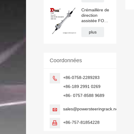
Crémaillère de
direction
assistée FORD
FOCUS DKM
E632 1754788
plus
1830217
BV6C3D070
Coordonnées
+86-0758-2289283

+86-189 2991 0269
+86- 0757-8588 9689
sales@powersteeringrack.net

+86-757-81854228
