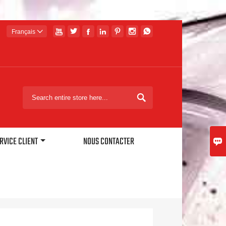







Français


RVICE CLIENT
NOUS CONTACTER
