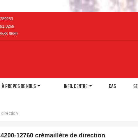
2289283
91 0269
8588 9689
À PROPOS DE NOUS
INFO. CENTRE
CAS
SE
direction
44200-12760 crémaillère de direction