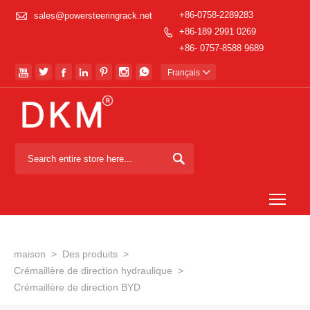

+86-0758-2289283
sales@powersteeringrack.net
+86-189 2991 0269

+86- 0757-8588 9689







Français


Togg
maison
>
Des produits
>
Crémaillère de direction hydraulique
>
Crémaillère de direction BYD