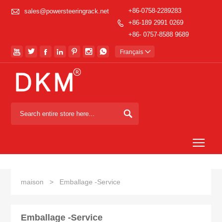

+86-0758-2289283
sales@powersteeringrack.net
+86-189 2991 0269

+86- 0757-8588 9689







Français


Togg
maison
>
Emballage -Service
Emballage -Service