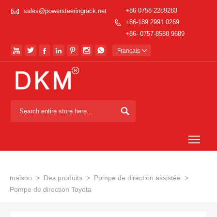

+86-0758-2289283
sales@powersteeringrack.net
+86-189 2991 0269

+86- 0757-8588 9689







Français


Togg
maison
>
Des produits
>
Pompe de direction assistée
>
Pompe de direction Toyota