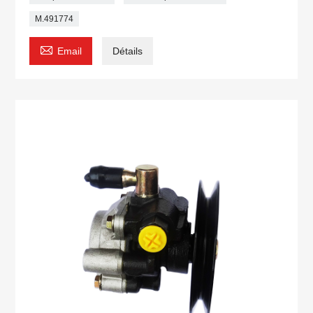
M.491774

Email
Détails