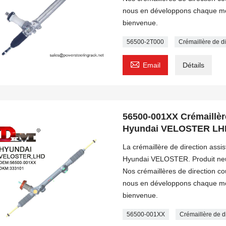
nous en développons chaque moi
bienvenue.
56500-2T000
Crémaillère de 

Email
Détails
56500-001XX Crémaillère
Hyundai VELOSTER LH
La crémaillère de direction ass
Hyundai VELOSTER. Produit neu
Nos crémaillères de direction c
nous en développons chaque moi
bienvenue.
56500-001XX
Crémaillère de 