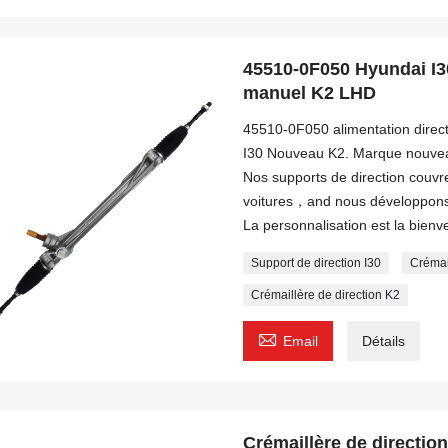
45510-0F050 Hyundai I3
manuel K2 LHD
45510-0F050 alimentation direct
I30 Nouveau K2. Marque nouvea
Nos supports de direction couvr
voitures，and nous développons
La personnalisation est la bienv
Support de direction I30
Crémai
Crémaillère de direction K2

Email
Détails
Crémaillère de directio