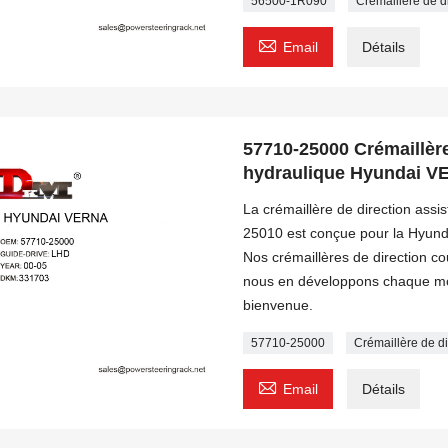
56500-1R090
Crémaillère de 

Email
Détails
57710-25000 Crémaillère
hydraulique Hyundai 
La crémaillère de direction as
25010 est conçue pour la Hyund
Nos crémaillères de direction c
nous en développons chaque moi
bienvenue.
57710-25000
Crémaillère de 

Email
Détails