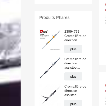
Produits Phares
23994773
Crémaillère de
direction
assistée
hydraulique
plus
WULING
RongGuang
Crémaillère de
N300 LHD
direction
assistée
manuelle
CHANGAN
plus
ALSVIN LHD
J471-
Crémaillère de
3401010HL
direction
assistée
CK4Z3504B
Transit V362
plus