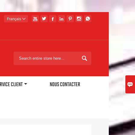







Français


RVICE CLIENT
NOUS CONTACTER
