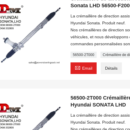
Sonata LHD 56500-F200
La crémaillère de direction ass
Hyundai Sonata. Produit neuf.
Nos crémaillères de direction s
véhicules, et nous développon
commandes personnalisées sont
56500-2T000
Crémaillère de 

Email
Détails
56500-2T000 Crémaillère
Hyundai SONATA LHD
La crémaillère de direction ass
Hyundai Sonata. Produit neuf.
Nos crémaillères de direction c