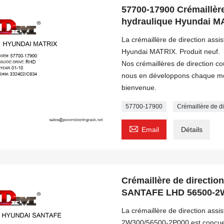
57700-17900 Crémaillère
hydraulique Hyundai 
La crémaillère de direction ass
Hyundai MATRIX. Produit neuf.
Nos crémaillères de direction c
nous en développons chaque moi
bienvenue.
57700-17900
Crémaillère de 

Email
Détails
Crémaillère de directio
SANTAFE LHD 56500-2
La crémaillère de direction a
2W300/56500-2P000 est conçue 