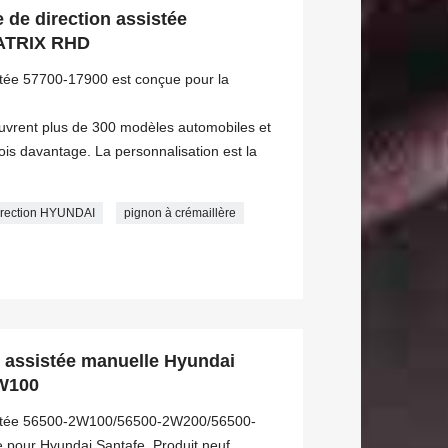
 de direction assistée
MATRIX RHD
istée 57700-17900 est conçue pour la
ouvrent plus de 300 modèles automobiles et
s davantage. La personnalisation est la
direction HYUNDAI
pignon à crémaillère
n assistée manuelle Hyundai
W100
ssistée 56500-2W100/56500-2W200/56500-
pour Hyundai Santafe. Produit neuf.