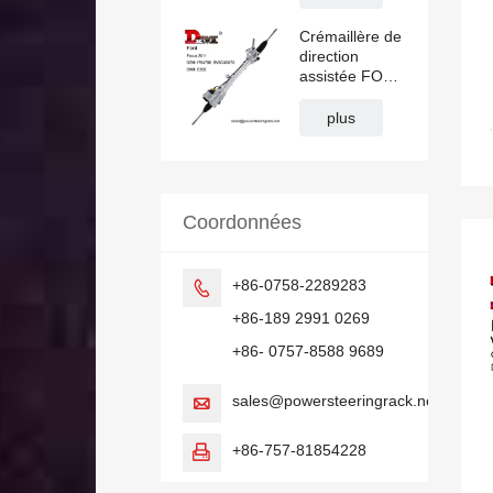
Crémaillère de
direction
assistée FORD
FOCUS DKM
E632 1754788
plus
1830217
BV6C3D070
Coordonnées
+86-0758-2289283

+86-189 2991 0269
+86- 0757-8588 9689
sales@powersteeringrack.net

+86-757-81854228
