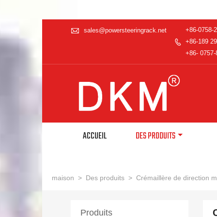

+86-0758-
sales@powersteeringrack.net
+86-189 29

+86- 0757-
ACCUEIL
DES PRODUITS
maison
>
Des produits
>
Crémaillère de direction 
Produits