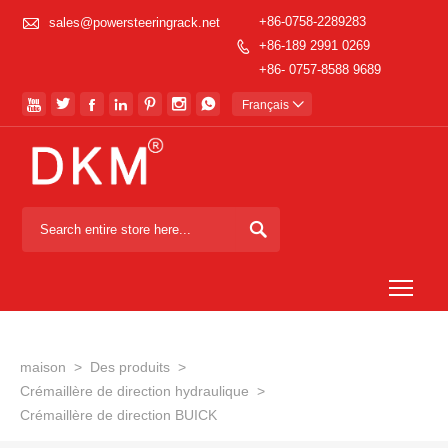

+86-0758-2289283
sales@powersteeringrack.net
+86-189 2991 0269

+86- 0757-8588 9689







Français


Togg
maison
>
Des produits
>
Crémaillère de direction hydraulique
>
Crémaillère de direction BUICK