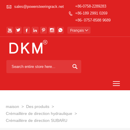

+86-0758-2289283
sales@powersteeringrack.net
+86-189 2991 0269

+86- 0757-8588 9689







Français


Togg
maison
>
Des produits
>
Crémaillère de direction hydraulique
>
Crémaillère de direction SUBARU