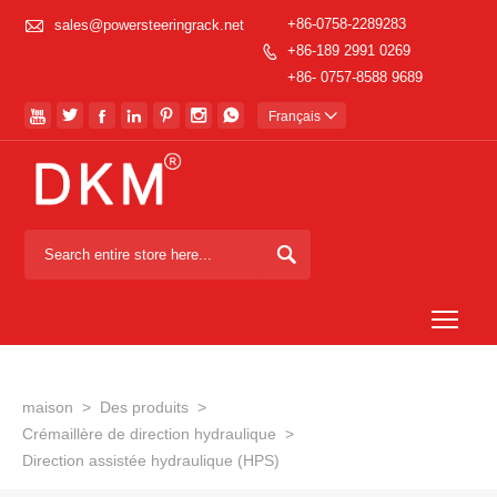

+86-0758-2289283
sales@powersteeringrack.net
+86-189 2991 0269

+86- 0757-8588 9689







Français


Togg
maison
>
Des produits
>
Crémaillère de direction hydraulique
>
Direction assistée hydraulique (HPS)