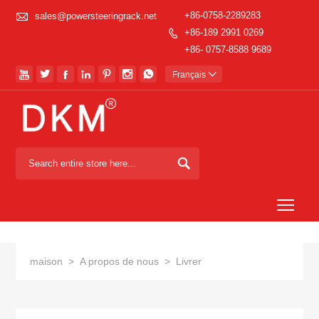

+86-0758-2289283
sales@powersteeringrack.net
+86-189 2991 0269

+86- 0757-8588 9689







Français


Togg
maison
>
A propos de nous
>
Livrer