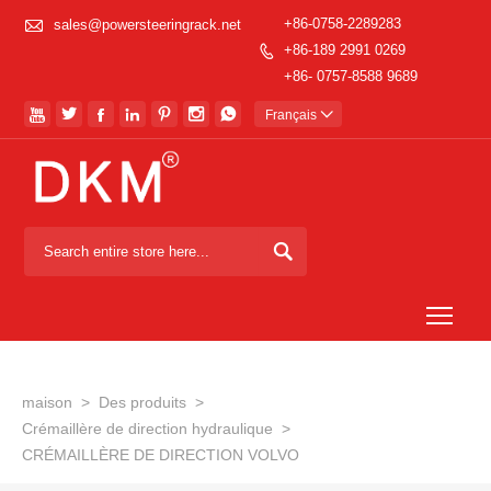

+86-0758-2289283
sales@powersteeringrack.net
+86-189 2991 0269

+86- 0757-8588 9689







Français


Togg
maison
>
Des produits
>
Crémaillère de direction hydraulique
>
CRÉMAILLÈRE DE DIRECTION VOLVO