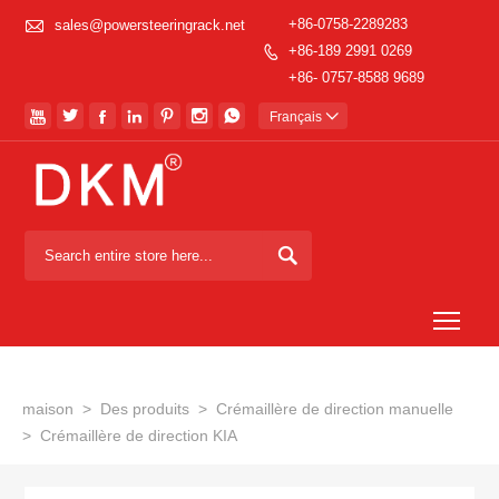

+86-0758-2289283
sales@powersteeringrack.net
+86-189 2991 0269

+86- 0757-8588 9689







Français


Togg
maison
>
Des produits
>
Crémaillère de direction manuelle
>
Crémaillère de direction KIA