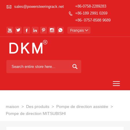

+86-0758-2289283
sales@powersteeringrack.net
+86-189 2991 0269

+86- 0757-8588 9689







Français


Togg
maison
>
Des produits
>
Pompe de direction assistée
>
Pompe de direction MITSUBISHI