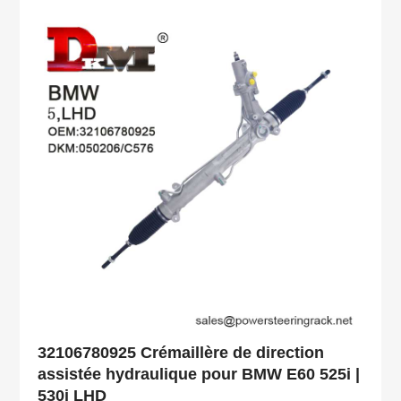
32106780925 Crémaillère de direction
assistée hydraulique pour BMW E60 525i |
530i LHD