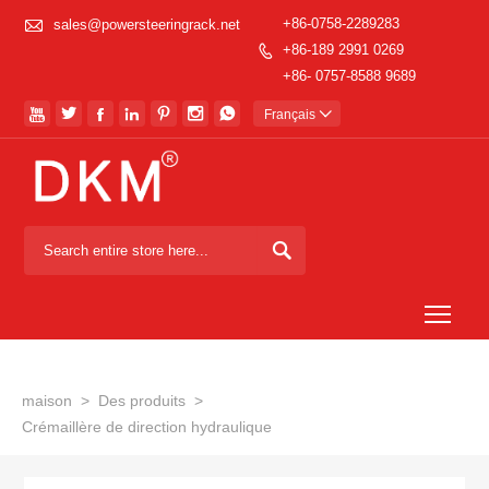

+86-0758-2289283
sales@powersteeringrack.net
+86-189 2991 0269

+86- 0757-8588 9689







Français


Togg
maison
>
Des produits
>
Crémaillère de direction hydraulique