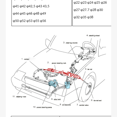
φ22 φ23 φ24 φ25 φ26
φ41 φ42 φ42,5 φ43 43,5
φ27 φ27.7 φ28 φ30
φ44 φ45 φ46 φ48 φ49
φ32 φ35 φ38
φ50 φ52 φ53 φ55 φ56