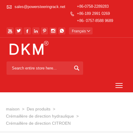

+86-0758-2289283
sales@powersteeringrack.net
+86-189 2991 0269

+86- 0757-8588 9689







Français


Togg
maison
>
Des produits
>
Crémaillère de direction hydraulique
>
Crémaillère de direction CITROEN