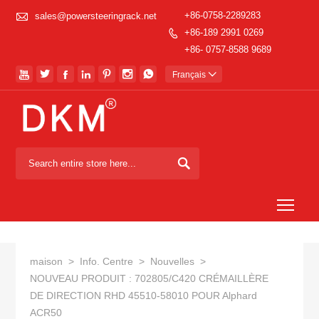

+86-0758-2289283
sales@powersteeringrack.net
+86-189 2991 0269

+86- 0757-8588 9689







Français


Togg
maison
>
Info. Centre
>
Nouvelles
>
NOUVEAU PRODUIT : 702805/C420 CRÉMAILLÈRE
DE DIRECTION RHD 45510-58010 POUR Alphard
ACR50