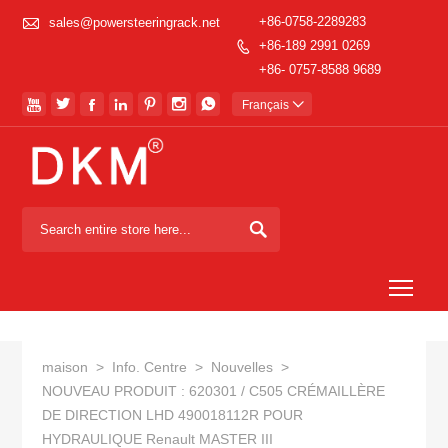

+86-0758-2289283
sales@powersteeringrack.net
+86-189 2991 0269

+86- 0757-8588 9689







Français


Togg
maison
>
Info. Centre
>
Nouvelles
>
NOUVEAU PRODUIT : 620301 / C505 CRÉMAILLÈRE
DE DIRECTION LHD 490018112R POUR
HYDRAULIQUE Renault MASTER III